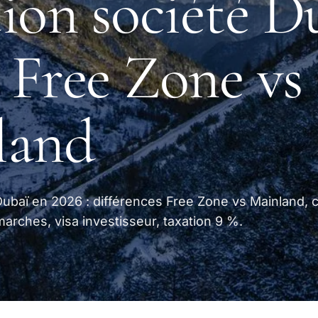
ion société D
: Free Zone vs
land
Dubaï en 2026 : différences Free Zone vs Mainland, 
arches, visa investisseur, taxation 9 %.