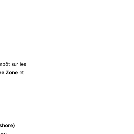
mpôt sur les
ee Zone
et
shore)