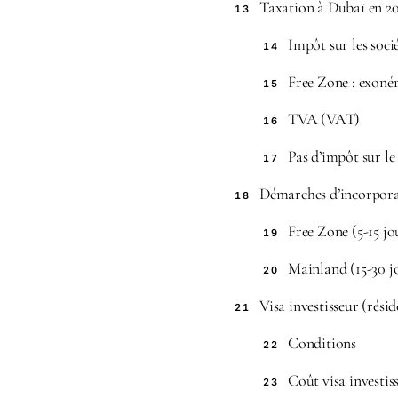
Taxation à Dubaï en 2
13
Impôt sur les soci
14
Free Zone : exoné
15
TVA (VAT)
16
Pas d’impôt sur le
17
Démarches d’incorpor
18
Free Zone (5-15 jo
19
Mainland (15-30 j
20
Visa investisseur (rési
21
Conditions
22
Coût visa investis
23