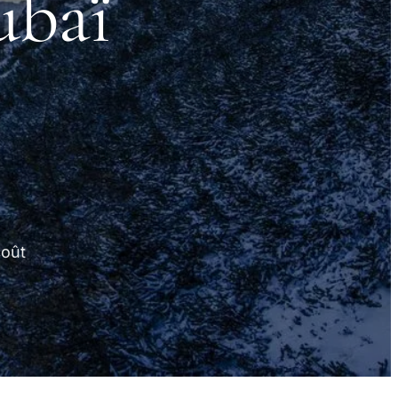
ubaï
coût