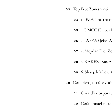
Top Free Zones 2026
03
1. IFZA (Internat
04
2. DMCC (Dubai 
05
3. JAFZA (Jebel A
06
4. Meydan Free Z
07
5. RAKEZ (Ras A
08
6. Sharjah Media 
09
Combien ça coûte vrai
10
Coût d’incorporat
11
Coût annuel récur
12