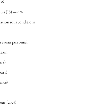
026
étés (IS) — 9 %
ration sous conditions
 revenu personnel
ation
urs)
ours)
dence)
seur (2026)