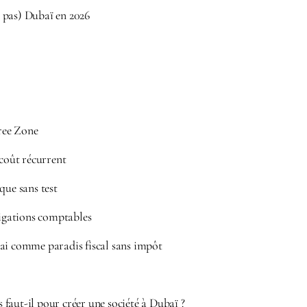
 pas) Dubaï en 2026
Free Zone
 coût récurrent
que sans test
ligations comptables
ai comme paradis fiscal sans impôt
faut-il pour créer une société à Dubaï ?