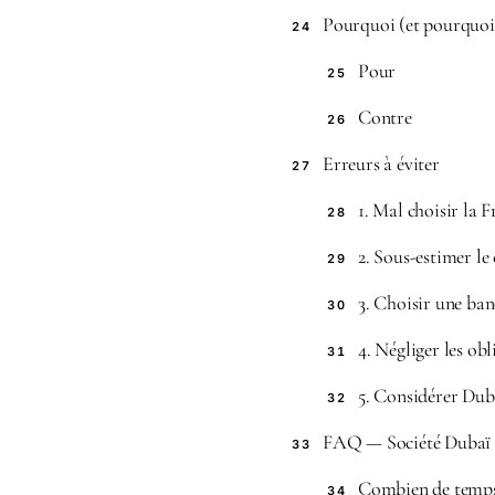
Pourquoi (et pourquoi
24
Pour
25
Contre
26
Erreurs à éviter
27
1. Mal choisir la 
28
2. Sous-estimer le
29
3. Choisir une ban
30
4. Négliger les ob
31
5. Considérer Dub
32
FAQ — Société Dubaï
33
Combien de temps 
34