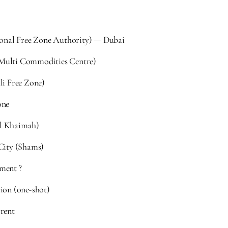
ional Free Zone Authority) — Dubai
Multi Commodities Centre)
li Free Zone)
one
l Khaimah)
City (Shams)
ment ?
ion (one-shot)
rent