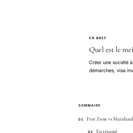
EN BREF
Quel est le mei
Créer une société à
démarches, visa inv
SOMMAIRE
Free Zone vs Mainland 
01
En résumé
02