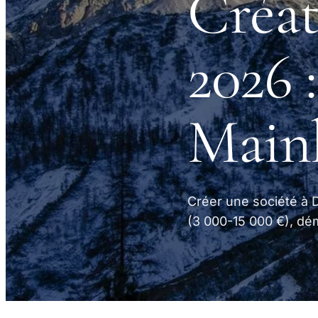
Créat
2026 
Main
Créer une société à 
(3 000-15 000 €), dém