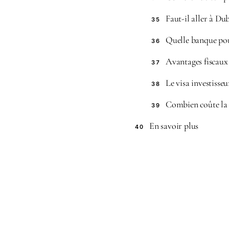
Faut-il aller à Dub
35
Quelle banque pou
36
Avantages fiscaux 
37
Le visa investisse
38
Combien coûte la 
39
En savoir plus
40