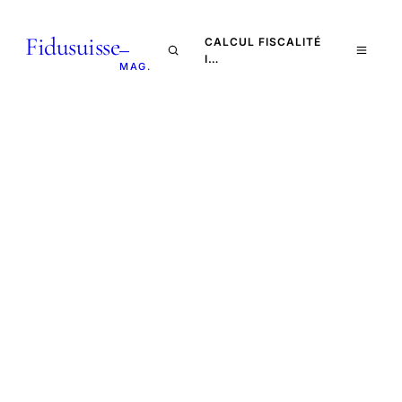
Fidusuisse
CALCUL FISCALITÉ
—
I…
MAG.