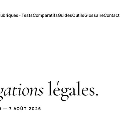
ubriques
Tests
Comparatifs
Guides
Outils
Glossaire
Contact
gations
légales.
R — 7 AOÛT 2026