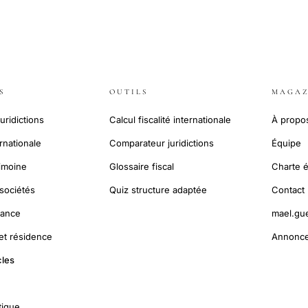
S
OUTILS
MAGAZ
uridictions
Calcul fiscalité internationale
À propo
ernationale
Comparateur juridictions
Équipe
rimoine
Glossaire fiscal
Charte é
sociétés
Quiz structure adaptée
Contact
nance
mael.gu
 et résidence
Annonce
cles
tique