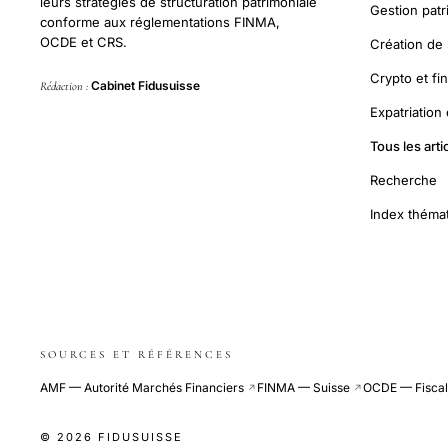
leurs stratégies de structuration patrimoniale
Gestion pat
conforme aux réglementations FINMA,
OCDE et CRS.
Création de 
Crypto et fi
Cabinet Fidusuisse
Rédaction :
Expatriation
Tous les arti
Recherche
Index théma
SOURCES ET RÉFÉRENCES
AMF — Autorité Marchés Financiers
FINMA — Suisse
OCDE — Fiscali
↗
↗
© 2026 FIDUSUISSE