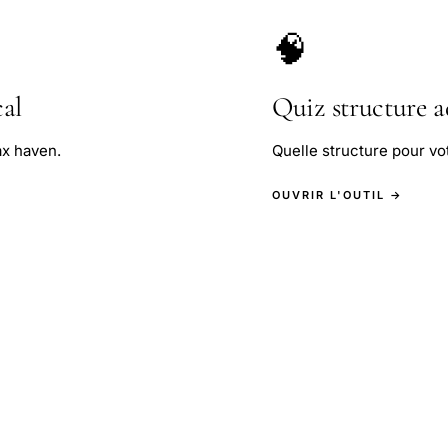
🧠
cal
Quiz structure 
ax haven.
Quelle structure pour vot
OUVRIR L'OUTIL →