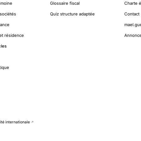
rimoine
Glossaire fiscal
Charte é
sociétés
Quiz structure adaptée
Contact
nance
mael.gu
 et résidence
Annonce
cles
tique
té internationale
↗