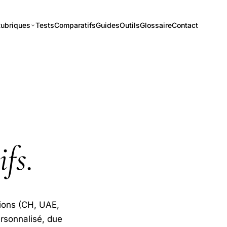
ubriques
Tests
Comparatifs
Guides
Outils
Glossaire
Contact
ifs
.
tions (CH, UAE,
sonnalisé, due