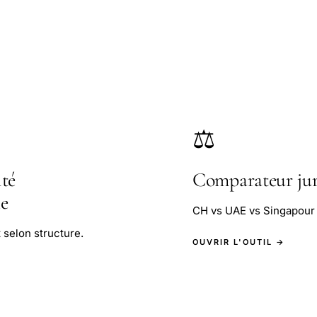
⚖️
ité
Comparateur jur
le
CH vs UAE vs Singapour :
selon structure.
OUVRIR L'OUTIL →