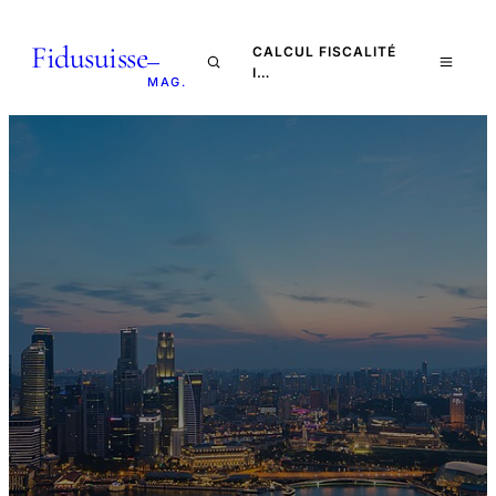
Fidusuisse
CALCUL FISCALITÉ
—
I…
MAG.